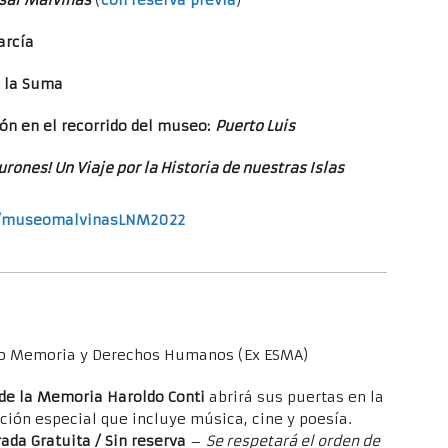
sar Malvinas
(
con reserva previa
)
arcía
y la Suma
ón en el recorrido del museo:
Puerto Luis
rones! Un Viaje por la Historia de nuestras Islas
e/museomalvinasLNM2022
acio Memoria y Derechos Humanos (Ex ESMA)
 de la Memoria Haroldo Conti
abrirá sus puertas en la
ón especial que incluye música, cine y poesía.
rada Gratuita / Sin reserva
–
Se respetará el orden de