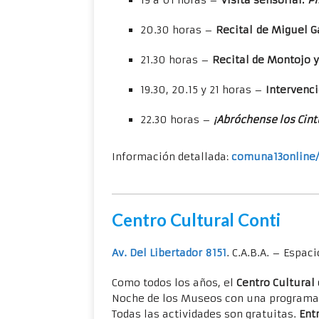
19 a 01 horas –
Visita sensorial:
Pi
20.30 horas –
Recital
de Miguel G
21.30 horas –
Recital de Montojo 
19.30, 20.15 y 21 horas –
Intervenci
22.30 horas –
¡Abróchense los Cintu
Información detallada:
comuna13onlin
Centro Cultural Conti
Av. Del Libertador 8151
. C.A.B.A. – Esp
Como todos los años, el
Centro Cultural
Noche de los Museos con una programaci
Todas las actividades son gratuitas.
Ent