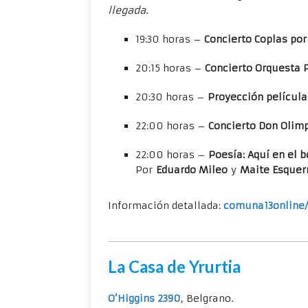
llegada
.
19:30 horas –
Concierto Coplas po
20:15 horas –
Concierto Orquesta P
20:30 horas –
Proyección películ
22:00 horas –
Concierto Don Olim
22:00 horas –
Poesía: Aquí en el 
Por
Eduardo Mileo
y
Maite Esquer
Información detallada:
comuna13online
La Casa de Yrurtia
O’Higgins 2390
, Belgrano.