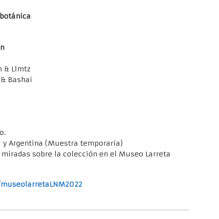
 botánica
ín
n & Llmtz
 & Bashai
o.
a y Argentina (Muestra temporaria)
miradas sobre la colección en el Museo Larreta
/museolarretaLNM2022