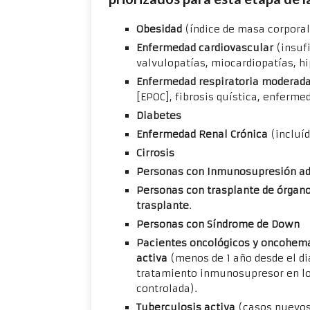
Obesidad
(índice de masa corporal
Enfermedad cardiovascular
(insufi
valvulopatías, miocardiopatías, h
Enfermedad respiratoria moderada
[EPOC], fibrosis quística, enferme
Diabetes
Enfermedad Renal Crónica
(incluíd
Cirrosis
Personas con Inmunosupresión ad
Personas con trasplante de órgano
trasplante
.
Personas con Síndrome de Down
Pacientes oncológicos y oncohema
activa
(menos de 1 año desde el di
tratamiento inmunosupresor en lo
controlada).
Tuberculosis activa
(casos nuevos 