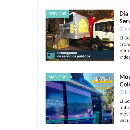
Día
SERVICIOS
Serv
ma
El G
cron
miérc
Inde
Móv
MASCOTAS
Col
ju
El G
anti
móvi
vacu