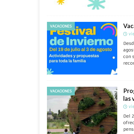
Vac
VACACIONES
vi
Desd
agos
con 
reco
Pro
VACACIONES
las
vi
Del 2
ofre
pens