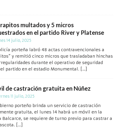
trapitos multados y 5 micros
uestrados en el partido River y Platense
nes 14 julio, 2025
olicía porteña labró 48 actas contravencionales a
pitos” y remitió cinco micros que trasladaban hinchas
irregularidades durante el operativo de seguridad
 el partido en el estadio Monumental.
[…]
il de castración gratuita en Núñez
ernes 11 julio, 2025
obierno porteño brinda un servicio de castración
lmente gratuita, el lunes 14 habrá un móvil en la
a Balcarce, se requiere de turno previo para castrar a
ascota.
[…]