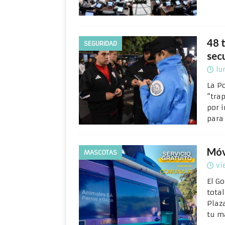
48 
SEGURIDAD
sec
lu
La P
“tra
por 
para
Móv
MASCOTAS
vi
El G
tota
Plaz
tu m