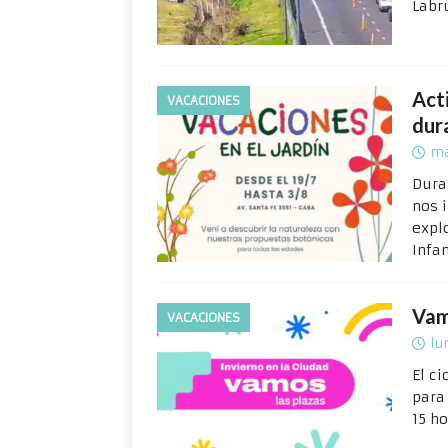
Labr
Act
VACACIONES
dur
ma
Dura
nos i
explo
Infan
Vam
VACACIONES
lu
El c
para 
15 h