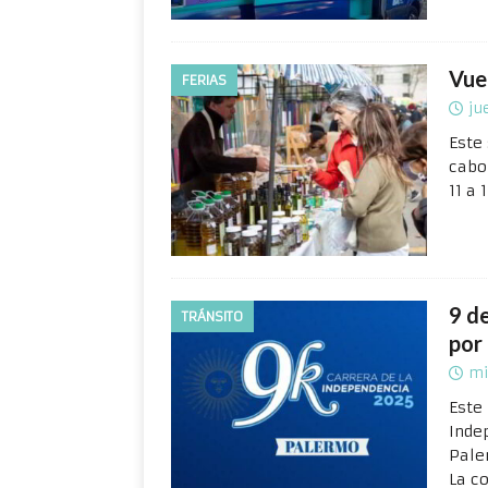
Vue
FERIAS
ju
Este
cabo
11 a 
9 de
TRÁNSITO
por
mi
Este 
Inde
Pale
La c