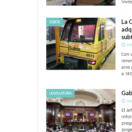
invi
La C
SUBTE
adqu
sub
mi
Con 
reno
aire
a 18
Gab
LEGISLATURA
lu
El J
info
preg
Jorg