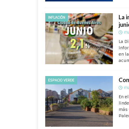
La i
INFLACIÓN
jun
ma
La D
info
en l
acum
Con
ESPACIO VERDE
ma
En e
lind
más d
Pale