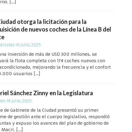
erno.
[…]
iudad otorga la licitación para la
isición de nuevos coches de la Línea B del
te
ércoles 16 julio, 2025
una inversión de más de USD 300 millones, se
vará la flota completa con 174 coches nuevos con
 acondicionado, mejorando la frecuencia y el confort
0.000 usuarios
[…]
riel Sánchez Zinny en la Legislatura
nes 14 julio, 2025
efe de Gabinete de la Ciudad presentó su primer
rme de gestión ante el cuerpo legislativo, respondió
untas y expuso los avances del plan de gobierno de
e Macri.
[…]