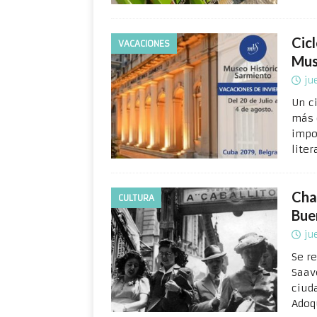
Cicl
VACACIONES
Mus
ju
Un c
más 
impo
liter
Cha
CULTURA
Bue
ju
Se re
Saav
ciuda
Adoq