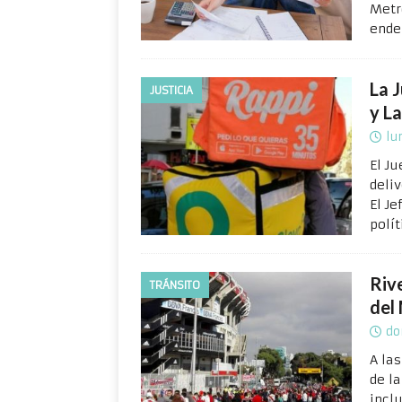
Metr
ende
La 
JUSTICIA
y La
lu
El J
deli
El J
polí
Rive
TRÁNSITO
del
do
A la
de l
incl