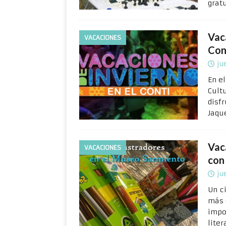
grat
Vac
VACACIONES
Con
ju
En el
Cult
disf
Jaqu
Vac
VACACIONES
con
ju
Un c
más 
impo
liter