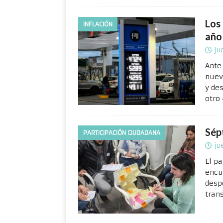
Los
INFLACIÓN
año
ju
Ante
nuev
y de
otro
Sép
PARTICIPACIÓN CIUDADANA
ju
El pa
encu
desp
tran