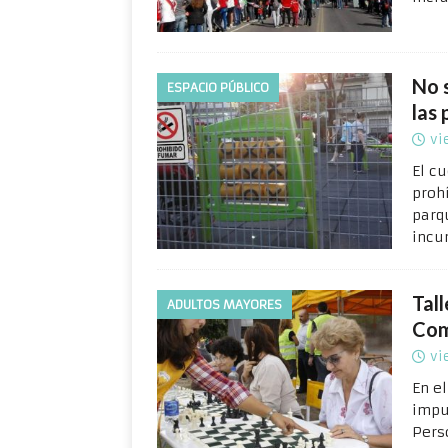
No 
ESPACIO PÚBLICO
las 
vi
El c
proh
parq
incu
Tal
ADULTOS MAYORES
Com
vi
En e
impu
Pers