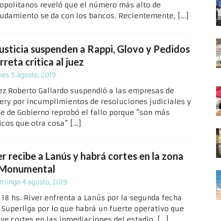
opolitanos reveló que el número más alto de
udamiento se da con los bancos. Recientemente,
[…]
Justicia suspenden a Rappi, Glovo y Pedidos
rreta critica al juez
nes 5 agosto, 2019
uez Roberto Gallardo suspendió a las empresas de
very por incumplimientos de resoluciones judiciales y
efe de Gobierno reprobó el fallo porque “son más
ticos que otra cosa”
[…]
r recibe a Lanús y habrá cortes en la zona
 Monumental
mingo 4 agosto, 2019
s 18 hs. River enfrenta a Lanús por la segunda fecha
a Superliga por lo que habrá un fuerte operativo que
uye cortes en las inmediaciones del estadio.
[…]