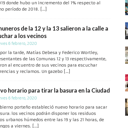
019 donde hubo un incremento del 1% respecto al
o período de 2018.
[…]
neros de la 12 y la 13 salieron a la calle a
uchar a los vecinos
eves 6 febrero, 2020
 por la tarde, Matías Debesa y Federico Wortley,
esentantes de las Comunas 12 y 13 respectivamente,
eron al encuentro de sus vecinos para escuchar
rencias y reclamos. Un gazebo
[…]
o horario para tirar la basura en la Ciudad
eves 6 febrero, 2020
obierno porteño estableció nuevo horario para sacar
asura: los vecinos podrán disponer los residuos
dos urbanos húmedos entre las 19 y las 21 horas, de
ngos a viernes.
[…]