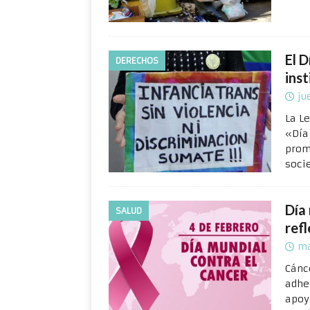
El D
DERECHOS
inst
ju
La L
«Día
prom
soci
Día 
SALUD
refl
ma
Cánc
adhe
apoy