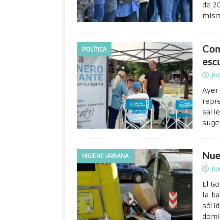
de 2
mism
Comu
POLÍTICA
esc
ju
Ayer
repr
sali
suge
Nuev
HIGIENE URBANA
ju
El G
la b
sóli
domi