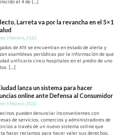
blecido el 4 de
[…]
ecto, Larreta va por la revancha en el 5×1
salud
nes 3 febrero, 2020
gados de ATE se encuentran en estado de alerta y
izan asambleas periódicas por la información de que
udad unificaría cinco hospitales en el predio de uno
llos.
[…]
Ciudad lanza un sistema para hacer
uncias online ante Defensa al Consumidor
nes 3 febrero, 2020
vecinos pueden denunciar inconvenientes con
esas de servicios, comercios y administradores de
orcios a través de un nuevo sistema online que
lita hacer reclamos para hacer valer sus derechos.