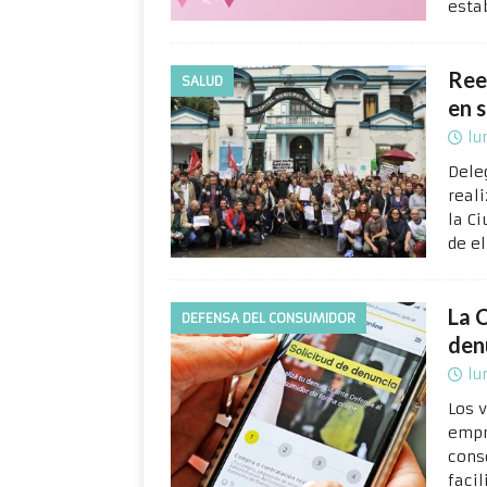
esta
Reel
SALUD
en 
lu
Dele
real
la Ci
de e
La 
DEFENSA DEL CONSUMIDOR
den
lu
Los 
empr
cons
faci