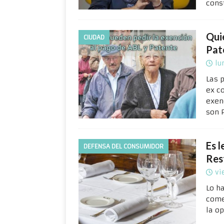
cons
Qui
CIUDAD
Pat
lu
Las 
ex c
exen
son 
Es l
DEFENSA DEL CONSUMIDOR
Res
vi
Lo ha
come
la o