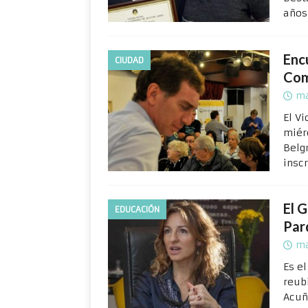
años
Enc
CIUDAD
Co
ma
El V
miér
Belg
insc
El 
EDUCACIÓN
Par
ma
Es e
reub
Acuñ