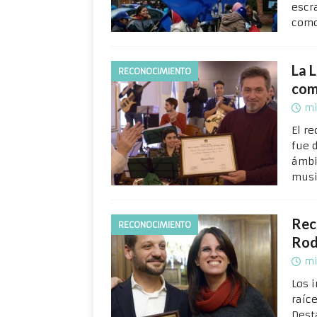
escr
como
La 
RECONOCIMIENTO
com
mi
El r
fue 
ámbi
musi
Rec
RECONOCIMIENTO
Rod
mi
Los 
raíc
Dest