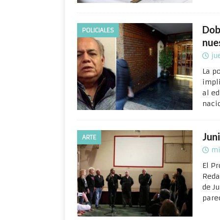
Dob
POLICIALES
nue
ju
La po
impl
al e
naci
Juni
ARTE
mi
El P
Reda
de J
pare