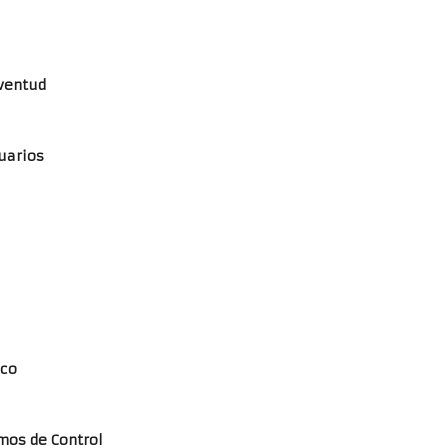
uventud
uarios
ico
mos de Control