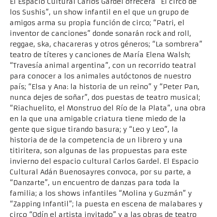
El Espacio Cultural Carlos Gardel ofrecerá “El circo de
los Sushis”, un show infantil en el que un grupo de
amigos arma su propia función de circo; “Patri, el
inventor de canciones” donde sonarán rock and roll,
reggae, ska, chacareras y otros géneros; “La sombrera”
teatro de títeres y canciones de María Elena Walsh;
“Travesía animal argentina”, con un recorrido teatral
para conocer a los animales autóctonos de nuestro
país; “Elsa y Ana: la historia de un reino” y “Peter Pan,
nunca dejes de soñar”, dos puestas de teatro musical;
“Riachuelito, el Monstruo del Río de la Plata”, una obra
en la que una amigable criatura tiene miedo de la
gente que sigue tirando basura; y “Leo y Leo”, la
historia de de la competencia de un librero y una
titiritera, son algunas de las propuestas para este
invierno del espacio cultural Carlos Gardel. El Espacio
Cultural Adán Buenosayres convoca, por su parte, a
“Danzarte”, un encuentro de danzas para toda la
familia; a los shows infantiles “Molina y Guzmán” y
“Zapping Infantil”; la puesta en escena de malabares y
circo “Odín el artista invitado” y a las obras de teatro