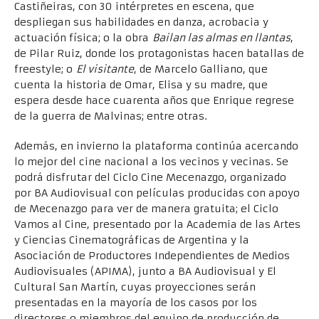
Castiñeiras, con 30 intérpretes en escena, que
despliegan sus habilidades en danza, acrobacia y
actuación física; o la obra
Bailan las almas en llantas
,
de Pilar Ruiz, donde los protagonistas hacen batallas de
freestyle; o
El visitante
, de Marcelo Galliano, que
cuenta la historia de Omar, Elisa y su madre, que
espera desde hace cuarenta años que Enrique regrese
de la guerra de Malvinas; entre otras.
Además, en invierno la plataforma continúa acercando
lo mejor del cine nacional a los vecinos y vecinas. Se
podrá disfrutar del Ciclo Cine Mecenazgo, organizado
por BA Audiovisual con películas producidas con apoyo
de Mecenazgo para ver de manera gratuita; el Ciclo
Vamos al Cine, presentado por la Academia de las Artes
y Ciencias Cinematográficas de Argentina y la
Asociación de Productores Independientes de Medios
Audiovisuales (APIMA), junto a BA Audiovisual y El
Cultural San Martín, cuyas proyecciones serán
presentadas en la mayoría de los casos por los
directores o miembros del equipo de producción de