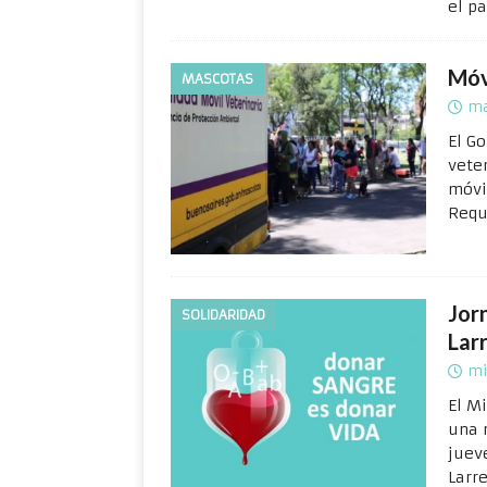
el pa
Móv
MASCOTAS
ma
El G
veter
móvi
Requ
Jor
SOLIDARIDAD
Lar
mi
El M
una 
juev
Larr