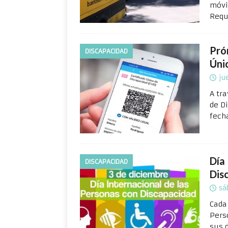
móvi
Requ
Pró
DISCAPACIDAD
Úni
ju
A tr
de D
fech
Día
DISCAPACIDAD
Dis
sá
Cada
Pers
sus 