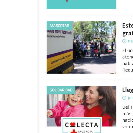
Est
MASCOTAS
gra
ma
El G
atenc
habr
Requ
Lle
SOLIDARIDAD
ju
Del 
más 
naci
volu