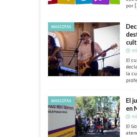
por
[
Dec
MASCOTAS
des
cul
mi
El c
decl
la c
prof
El j
MASCOTAS
en 
mi
El G
atenc