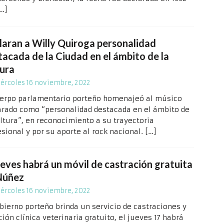
…]
laran a Willy Quiroga personalidad
tacada de la Ciudad en el ámbito de la
tura
ércoles 16 noviembre, 2022
uerpo parlamentario porteño homenajeó al músico
arado como “personalidad destacada en el ámbito de
ultura”, en reconocimiento a su trayectoria
esional y por su aporte al rock nacional.
[…]
ueves habrá un móvil de castración gratuita
Núñez
ércoles 16 noviembre, 2022
obierno porteño brinda un servicio de castraciones y
ión clínica veterinaria gratuito, el jueves 17 habrá