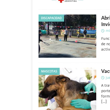
Abri
DISCAPACIDAD
Inv
mi
Func
de n
activ
Vac
MASCOTAS
ju
A tr
port
forma
[…]