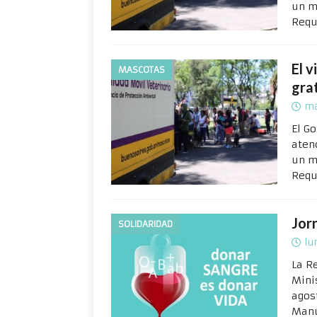
un m
Requ
El v
MASCOTAS
gra
ma
El G
atenc
un m
Requ
Jor
SOLIDARIDAD
lu
La R
Mini
agos
Manu