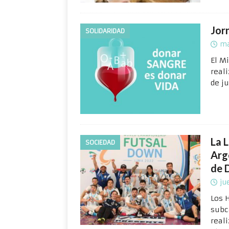
Jor
SOLIDARIDAD
ma
El M
real
de ju
La L
SOCIEDAD
Arg
de 
ju
Los 
subc
real