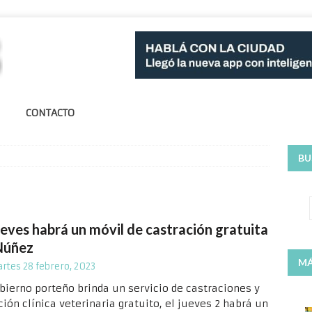
CONTACTO
BU
ueves habrá un móvil de castración gratuita
Núñez
MÁ
rtes 28 febrero, 2023
obierno porteño brinda un servicio de castraciones y
ión clínica veterinaria gratuito, el jueves 2 habrá un