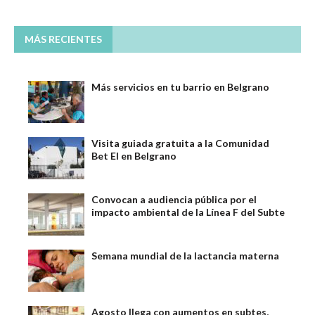
MÁS RECIENTES
Más servicios en tu barrio en Belgrano
Visita guiada gratuita a la Comunidad
Bet El en Belgrano
Convocan a audiencia pública por el
impacto ambiental de la Línea F del Subte
Semana mundial de la lactancia materna
Agosto llega con aumentos en subtes,