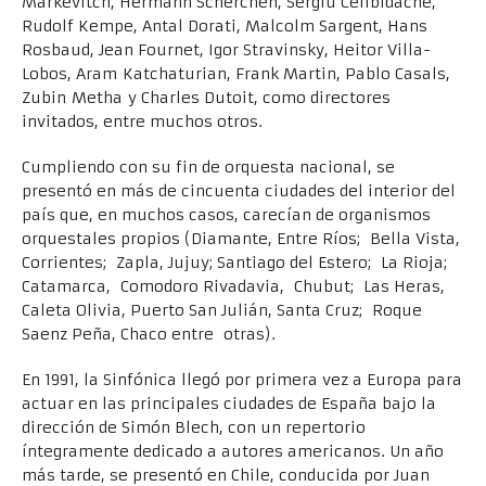
Markevitch, Hermann Scherchen, Sergiu Celibidache,
Rudolf Kempe, Antal Dorati, Malcolm Sargent, Hans
Rosbaud, Jean Fournet, Igor Stravinsky, Heitor Villa-
Lobos, Aram Katchaturian, Frank Martin, Pablo Casals,
Zubin Metha y Charles Dutoit, como directores
invitados, entre muchos otros.
Cumpliendo con su fin de orquesta nacional, se
presentó en más de cincuenta ciudades del interior del
país que, en muchos casos, carecían de organismos
orquestales propios (Diamante, Entre Ríos; Bella Vista,
Corrientes; Zapla, Jujuy; Santiago del Estero; La Rioja;
Catamarca, Comodoro Rivadavia, Chubut; Las Heras,
Caleta Olivia, Puerto San Julián, Santa Cruz; Roque
Saenz Peña, Chaco entre otras).
En 1991, la Sinfónica llegó por primera vez a Europa para
actuar en las principales ciudades de España bajo la
dirección de Simón Blech, con un repertorio
íntegramente dedicado a autores americanos. Un año
más tarde, se presentó en Chile, conducida por Juan