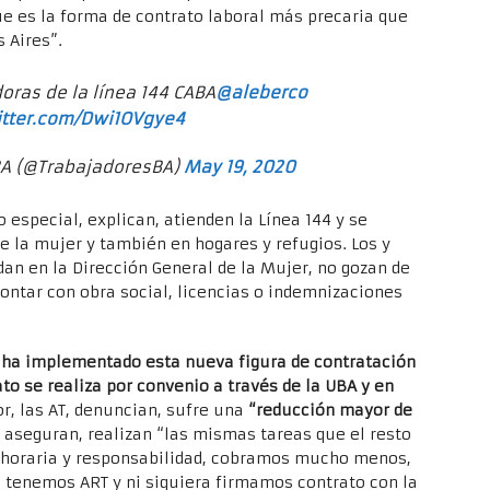
ue es la forma de contrato laboral más precaria que
 Aires”.
oras de la línea 144 CABA
@aleberco
itter.com/Dwi1OVgye4
A (@TrabajadoresBA)
May 19, 2020
 especial, explican, atienden la Línea 144 y se
 la mujer y también en hogares y refugios. Los y
an en la Dirección General de la Mujer, no gozan de
ntar con obra social, licencias o indemnizaciones
 ha implementado esta nueva figura de contratación
to se realiza por convenio a través de la UBA y en
or, las AT, denuncian, sufre una
“reducción mayor de
, aseguran, realizan “las mismas tareas que el resto
 horaria y responsabilidad, cobramos mucho menos,
o tenemos ART y ni siquiera firmamos contrato con la