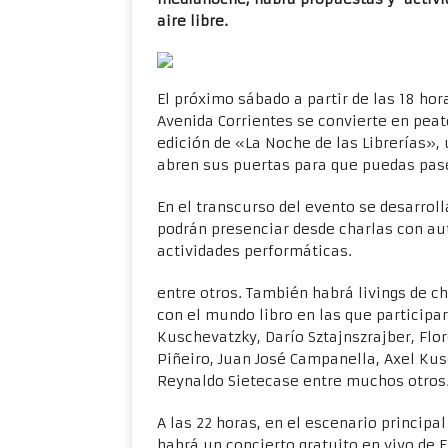
aire libre.
El próximo sábado a partir de las 18 ho
Avenida Corrientes se convierte en pea
edición de «La Noche de las Librerías», 
abren sus puertas para que puedas pase
En el transcurso del evento se desarrolla
podrán presenciar desde charlas con aut
actividades performáticas.
entre otros. También habrá livings de ch
con el mundo libro en las que participa
Kuschevatzky, Darío Sztajnszrajber, Flo
Piñeiro, Juan José Campanella, Axel Kus
Reynaldo Sietecase entre muchos otros
A las 22 horas, en el escenario principa
habrá un concierto gratuito en vivo de 