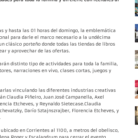
ras y hasta las 01 horas del domingo, la emblemática
tonal para darle el marco necesario a la undécima
un clásico porteño donde todas las tiendas de libros
ar y aprovechar de las ofertas.
rán distinto tipo de actividades para toda la familia,
ores, narraciones en vivo, clases cortas, juegos y
arlas vinculando las diferentes industrias creativas
rán Claudia Piñeiro, Juan José Campanella, Axel
rencia Etcheves, y Reynaldo Sietecase.Claudia
chevatzky, Darío Sztajnszrajber, Florencia Etcheves, y
.
l ubicado en Corrientes al 1100, a metros del obelisco,
Elena Roger y Escalandrum para cerrar el evento.