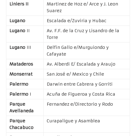
Liniers II
Martinez de Hoz e/ Arce y J. Leon
Suarez
Lugano
Escalada e/Zuviria y Hubac
Lugano
II
Av. F.F. de la Cruz y Lisandro de la
Torre
Lugano
III
Delfin Gallo e/Murguiondo y
Cafayate
Mataderos
Av. Alberdi E/ Escalada y Araujo
Monserrat
San José e/ Mexico y Chile
Palermo
Darwin entre Cabrera y Gorriti
Palermo
I
Acuña de Figueroa y Costa Rica
Parque
Fernandez e/Directorio y Rodo
Avellaneda
Parque
Curapaligue y Asamblea
Chacabuco