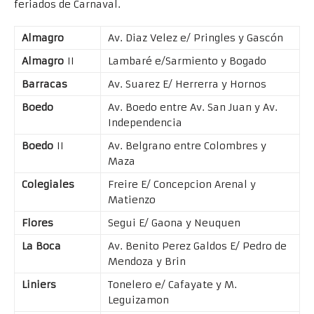
feriados de Carnaval.
Almagro
Av. Diaz Velez e/ Pringles y Gascón
Almagro
II
Lambaré e/Sarmiento y Bogado
Barracas
Av. Suarez E/ Herrerra y Hornos
Boedo
Av. Boedo entre Av. San Juan y Av.
Independencia
Boedo
II
Av. Belgrano entre Colombres y
Maza
Colegiales
Freire E/ Concepcion Arenal y
Matienzo
Flores
Segui E/ Gaona y Neuquen
La Boca
Av. Benito Perez Galdos E/ Pedro de
Mendoza y Brin
Liniers
Tonelero e/ Cafayate y M.
Leguizamon