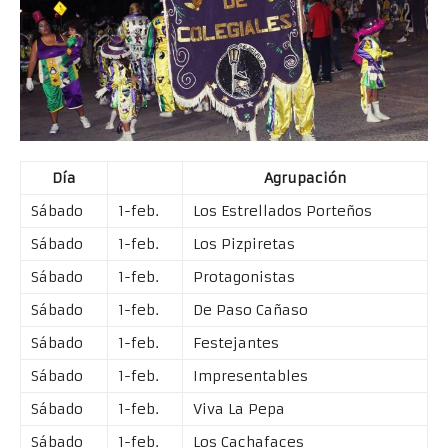
Día
Agrupación
Sábado
1-feb.
Los Estrellados Porteños
Sábado
1-feb.
Los Pizpiretas
Sábado
1-feb.
Protagonistas
Sábado
1-feb.
De Paso Cañaso
Sábado
1-feb.
Festejantes
Sábado
1-feb.
Impresentables
Sábado
1-feb.
Viva La Pepa
Sábado
1-feb.
Los Cachafaces