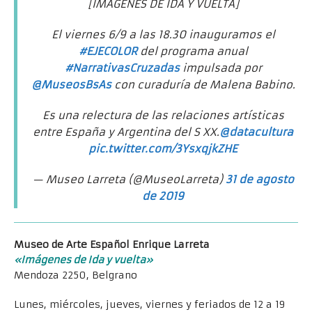
[IMAGENES DE IDA Y VUELTA]
El viernes 6/9 a las 18.30 inauguramos el
#EJECOLOR
del programa anual
#NarrativasCruzadas
impulsada por
@MuseosBsAs
con curaduría de Malena Babino.
Es una relectura de las relaciones artísticas
entre España y Argentina del S XX.
@datacultura
pic.twitter.com/3YsxqjkZHE
— Museo Larreta (@MuseoLarreta)
31 de agosto
de 2019
Museo de Arte Español Enrique Larreta
«Imágenes de Ida y vuelta»
Mendoza 2250, Belgrano
Lunes, miércoles, jueves, viernes y feriados de 12 a 19