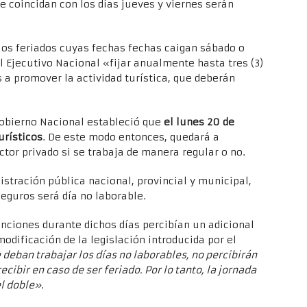
ue coincidan con los días jueves y viernes serán
los feriados cuyas fechas fechas caigan sábado o
al Ejecutivo Nacional «fijar anualmente hasta tres (3)
s a promover la actividad turística, que deberán
Gobierno Nacional estableció que
el lunes 20 de
urísticos
. De este modo entonces, quedará a
tor privado si se trabaja de manera regular o no.
istración pública nacional, provincial y municipal,
guros será día no laborable.
nciones durante dichos días percibían un adicional
modificación de la legislación introducida por el
deban trabajar los días no laborables, no percibirán
cibir en caso de ser feriado. Por lo tanto, la jornada
l doble»
.