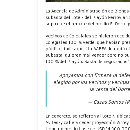
La Agencia de Administración de Bienes
subasta del Lote 7 del Playón Ferroviar
supo que el remate del predio El Dorrego
Vecinos de Colegiales se hicieron eco d
Colegiales 100 % Verde, que habían pres
público, indicaron: “La AABEA de rapiña
subasta, quieren mal vender pero no p
100 % del Playón. Basta de negociados”
Apoyamos con firmeza la defen
elegido por los vecinos y vecinas
la venta del Dorr
— Casas Somos (
En concreto, se refieren al Lote 7, ubica
Avilés-y calle a ceder proyección Virrey
tiene un precio base de U$D 14.900.000