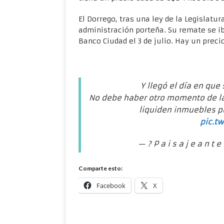
El Dorrego, tras una ley de la Legislatur
administración porteña. Su remate se iba
Banco Ciudad el 3 de julio. Hay un preci
Y llegó el día en que
No debe haber otro momento de la 
liquiden inmuebles p
pic.t
— ? P a i s a j e a n t
Comparte esto:
Facebook
X