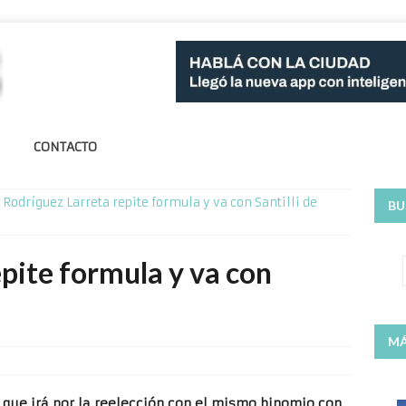
CONTACTO
Rodríguez Larreta repite formula y va con Santilli de
BU
pite formula y va con
MÁ
ó que irá por la reelección con el mismo binomio con