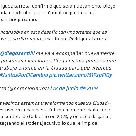
dríguez Larreta, confirmó que será nuevamente Diego
rmula de «Juntos por el Cambio» que buscará
 octubre próximo.
ncansable en este desafío tan importante que es
ivir cada día mejor»
, manifestó Rodríguez Larreta.
@diegosantilli
me va a acompañar nuevamente
s próximas elecciones. Diego es una persona que
trabajo enorme en la Ciudad para que vivamos
#JuntosPorElCambio
pic.twitter.com/I51FspFlOy
eta (@horaciorlarreta)
18 de junio de 2019
os vecinos estamos transformando nuestra Ciudad»
,
 estuvo en dudas hasta último momento dado que el
a ser Jefe de Gobierno en 2023, y en caso de ganar,
egrando el Poder Ejecutivo lo que le impide