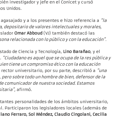
ién investigador y jefe en el Conicet y cursó
dos Unidos.
 agasajado y a los presentes e hizo referencia a
“la
, depositario de valores intelectuales y morales,
islador
Omar Abboud
(VJ) también destacó las
sona relacionada con lo público y con la educación”.
Estado de Ciencia y Tecnología,
Lino Barañao
, y el
i.
“Ciudadano es aquel que se ocupa de la res pública y
uien tiene un compromiso ético con la educación
l rector universitario, por su parte, describió a
“una
l, pero sobre todo un hombre de bien, defensor de la
de comunicador de nuestra sociedad. Estamos
itaria”,
afirmó.
rtantes personalidades de los ámbitos universitario,
l. Participaron los legisladores locales (además de
iano Ferraro, Sol Méndez, Claudio Cingolani, Cecilia