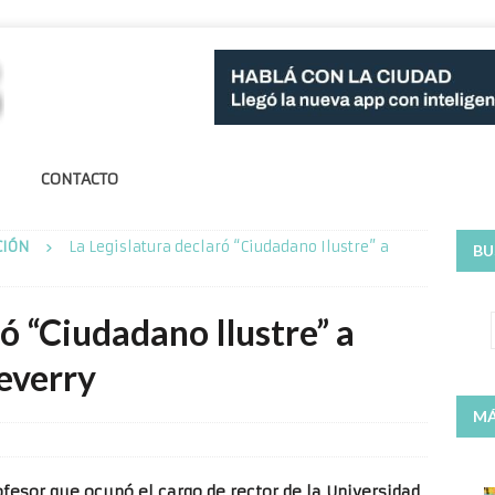
CONTACTO
CIÓN
La Legislatura declaró “Ciudadano Ilustre” a
BU
ró “Ciudadano Ilustre” a
everry
MÁ
ofesor que ocupó el cargo de rector de la Universidad