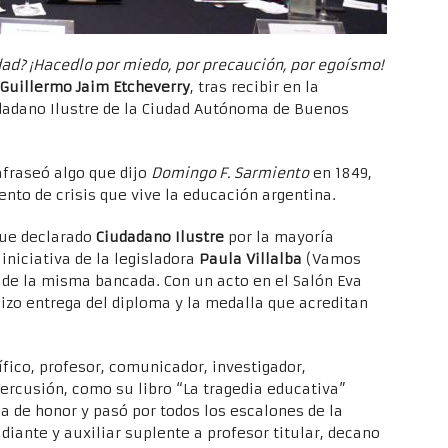
dad? ¡Hacedlo por miedo, por precaución, por egoísmo!
Guillermo Jaim Etcheverry
, tras recibir en la
udadano Ilustre de la Ciudad Autónoma de Buenos
fraseó algo que dijo
Domingo F. Sarmiento
en 1849,
nto de crisis que vive la educación argentina.
 fue declarado
Ciudadano Ilustre
por la mayoría
iniciativa de la legisladora
Paula Villalba
(Vamos
 de la misma bancada. Con un acto en el Salón Eva
hizo entrega del diploma y la medalla que acreditan
ífico, profesor, comunicador, investigador,
ercusión, como su libro “La tragedia educativa”
a de honor y pasó por todos los escalones de la
diante y auxiliar suplente a profesor titular, decano