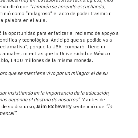
se hacen hoy en los laboratorios tecnológicos, más
eivindicó que
“también se aprende escuchando,
efinió como “milagroso” el acto de poder trasmitir
a palabra en el aula.
 la oportunidad para enfatizar el reclamo de apoyo a
ientífica y tecnológica. Anticipó que su pedido va a
 declamativa”, porque la UBA -comparó- tiene un
 anuales, mientras que la Universidad de México
Pablo, 1.400 millones de la misma moneda.
soro que se mantiene vivo por un milagro: el de su
uar insistiendo en la importancia de la educación,
nas depende el destino de nosotros”.
Y antes de
 de su discurso,
Jaim Etcheverry
sentenció que
“la
mental”.