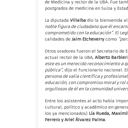
de Medicina y rector de la UBA. Fue tamb
postgrados de medicina en Suiza y Esta
La diputada
Villalba
dio la bienvenida al
noble figura de ciudadano que él encarna
comprometido con la educación”.
El Leg
calidades de
Jaim Etcheverry
como
“per
Otros oradores fueron el Secretario de 
actual rector de la UBA,
Alberto Barbier
este es un merecido reconocimiento a q
pública”
, dijo el funcionario nacional. E
persona de valía científica y profesiona
educación, con compromiso moral y rol 
orgullosos de él en la comunidad univers
Entre los asistentes al acto había impo
cultural, político y académico en genera
los ya mencionados)
Lía Rueda, Maximil
Ferrero y Ariel Álvarez Palma
.