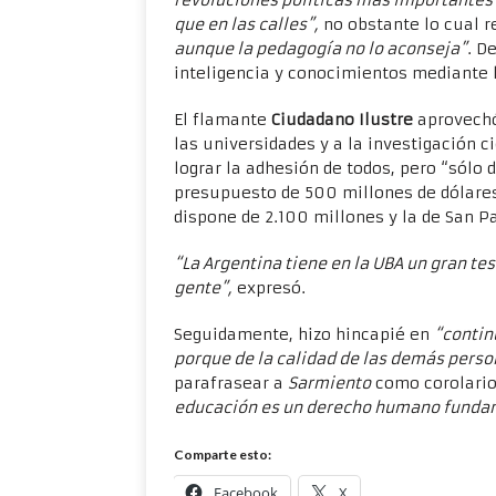
revoluciones políticas más importantes 
que en las calles”,
no obstante lo cual r
aunque la pedagogía no lo aconseja”
. D
inteligencia y conocimientos mediante l
El flamante
Ciudadano Ilustre
aprovechó
las universidades y a la investigación c
lograr la adhesión de todos, pero “sólo
presupuesto de 500 millones de dólares
dispone de 2.100 millones y la de San 
“La Argentina tiene en la UBA un gran te
gente”,
expresó.
Seguidamente, hizo hincapié en
“contin
porque de la calidad de las demás perso
parafrasear a
Sarmiento
como corolario
educación es un derecho humano funda
Comparte esto:
Facebook
X