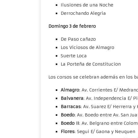
Ilusiones de una Noche
Derrochando Alegria
Domingo 3 de febrero
De Paso cañazo
Los Viciosos de Almagro
Suerte Loca
La Porteña de Constitucion
Los corsos se celebran además en los ba
Almagro
: Av. Corrientes E/ Medran
Balvanera
: Av. Independencia E/ P
Barracas
: Av. Suarez E/ Herrerra y
Boedo
: Av. Boedo entre Av. San Ju
Boedo II
: Av. Belgrano entre Colo
Flores
: Segui E/ Gaona y Neuquen