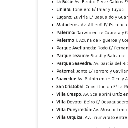
La Boca
: Av. Benito Perez Galdos 
Liniers
: Tonelero E/ Pilar y Tuyuti
Lugano
: Zuviria E/ Basualdo y Gua
Mataderos
: Av. Alberdi E/ Escalada
Palermo
: Darwin entre Cabrera y G
Palermo I
: Acuña de Figueroa y Co
Parque Avellaneda
: Rodo E/ Ferna
Parque Lezama
: Brasil y Balcarce
Parque Saavedra
: Av. García del R
Paternal
: Jonte E/ Terrero y Gavila
Saavedra
: Av. Balbín entre Pico y A
San Cristobal
: Constitucion E/ La R
Villa Crespo
: Av. Scalabrini Ortíz e
Villa Devoto
: Beiro E/ Desaguader
Villa Pueyrredón
: Av. Mosconi ent
Villa Urquiza
: Av. Triunvirato entr