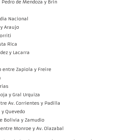
E/ Pedro de Mendoza y Brin
rdia Nacional
 y Araujo
orriti
sta Rica
ndez y Lacarra
io entre Zapiola y Freire
n
rias
ioja y Gral Urquiza
ntre Av. Corrientes y Padilla
o y Quevedo
re Bolivia y Zamudio
e entre Monroe y Av. Olazabal