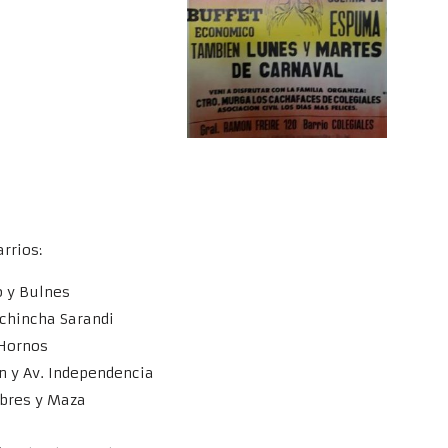
rrios:
o y Bulnes
ichincha Sarandi
 Hornos
an y Av. Independencia
mbres y Maza