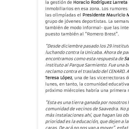
la gestión de
Horacio Rodríguez Larreta
inmobiliarios en esa zona. Los rumores
las olimpíadas el
Presidente Mauricio 
grupo de jóvenes deportistas. La seman
también de modo informal- que las inten
puesto también al “Romero Brest”.
“Desde diciembre pasado los 29 institu
luchando contra la Unicaba. Ahora de pal
encontramos como esta respuesta de
Sa
instituto al Parque Sarmiento. Fue una 
reclamo contra el traslado del CENARD. 
Teresa López
, una de las vicerrectoras 
lunes, en tanto, la comunidad educativ
próximo miércoles habría una primera r
“Esta es una tierra ganada por nosotros 
comunidad de vecinos de Saavedra. No po
más instalaciones ahí, que hagan las ob
prioridad es la educación, que dejen a l
caras. De acá no nos van a mover”,
enfat