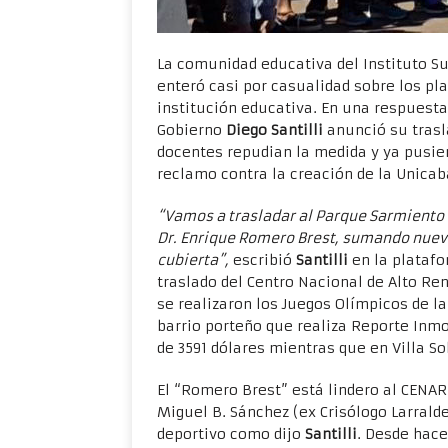
La comunidad educativa del Instituto S
enteró casi por casualidad sobre los pl
institución educativa. En una respuesta 
Gobierno
Diego Santilli
anunció su trasl
docentes repudian la medida y ya pusie
reclamo contra la creación de la Unicab
“Vamos a trasladar al Parque Sarmiento e
Dr. Enrique Romero Brest, sumando nuev
cubierta”,
escribió
Santilli
en la platafo
traslado del Centro Nacional de Alto Re
se realizaron los Juegos Olímpicos de la
barrio porteño que realiza Reporte Inmo
de 3591 dólares mientras que en Villa So
El “Romero Brest” está lindero al CENA
Miguel B. Sánchez (ex Crisólogo Larrald
deportivo como dijo
Santilli
. Desde hace