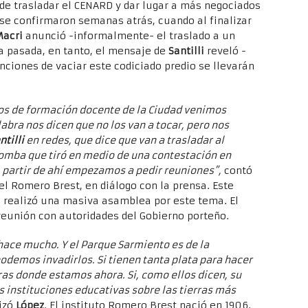
de trasladar el CENARD y dar lugar a más negociados
 se confirmaron semanas atrás, cuando al finalizar
Macri
anunció -informalmente- el traslado a un
a pasada, en tanto, el mensaje de
Santilli
reveló -
ciones de vaciar este codiciado predio se llevarán
tos de formación docente de la Ciudad venimos
abra nos dicen que no los van a tocar, pero nos
ntilli
en redes, que dice que van a trasladar al
bomba que tiró en medio de una contestación en
A partir de ahí empezamos a pedir reuniones”,
contó
del Romero Brest, en diálogo con la prensa. Este
a realizó una masiva asamblea por este tema. El
eunión con autoridades del Gobierno porteño.
hace mucho. Y el Parque Sarmiento es de la
demos invadirlos. Si tienen tanta plata para hacer
ras donde estamos ahora. Si, como ellos dicen, su
as instituciones educativas sobre las tierras más
izó
López
. El instituto Romero Brest nació en 1906.