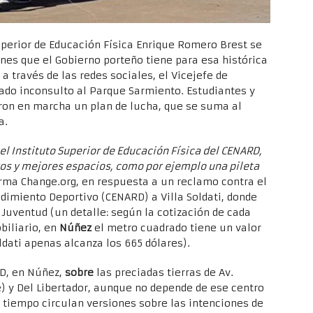
uperior de Educación Física Enrique Romero Brest se
anes que el Gobierno porteño tiene para esa histórica
a través de las redes sociales, el Vicejefe de
ado inconsulto al Parque Sarmiento. Estudiantes y
ron en marcha un plan de lucha, que se suma al
a.
l Instituto Superior de Educación Física del CENARD,
os y mejores espacios, como por ejemplo una pileta
rma Change.org, en respuesta a un reclamo contra el
ndimiento Deportivo (CENARD) a Villa Soldati, donde
 Juventud (un detalle: según la cotización de cada
biliario, en
Núñez
el metro cuadrado tiene un valor
ldati apenas alcanza los 665 dólares).
RD, en Núñez,
sobre
las preciadas tierras de Av.
e) y Del Libertador, aunque no depende de ese centro
 tiempo circulan versiones sobre las intenciones de