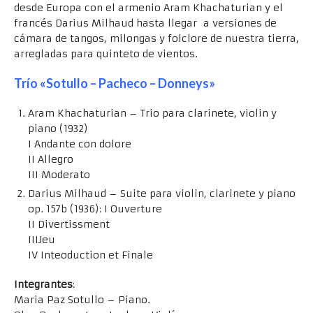
desde Europa con el armenio Aram Khachaturian y el
francés Darius Milhaud hasta llegar a versiones de
cámara de tangos, milongas y folclore de nuestra tierra,
arregladas para quinteto de vientos.
Trío «Sotullo – Pacheco – Donneys»
Aram Khachaturian – Trio para clarinete, violin y
piano (1932)
I Andante con dolore
II Allegro
III Moderato
Darius Milhaud – Suite para violin, clarinete y piano
op. 157b (1936): I Ouverture
II Divertissment
IIIJeu
IV Inteoduction et Finale
Integrantes
:
Maria Paz Sotullo – Piano.