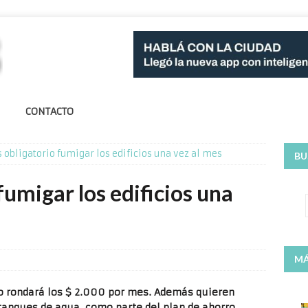
CONTACTO
s obligatorio fumigar los edificios una vez al mes
BU
fumigar los edificios una
MÁ
ro rondará los $ 2.000 por mes. Además quieren
tanques de agua, como parte del plan de ahorro.