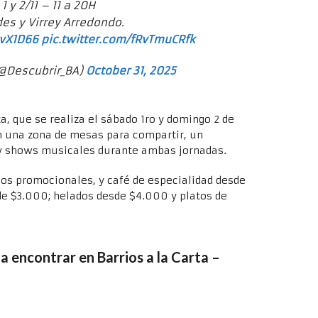
1 y 2/11 – 11 a 20H
es y Virrey Arredondo.
PvX1D66
pic.twitter.com/fRvTmuCRfk
@Descubrir_BA)
October 31, 2025
ta, que se realiza el sábado 1ro y domingo 2 de
on una zona de mesas para compartir, un
 y shows musicales durante ambas jornadas.
ios promocionales, y café de especialidad desde
 de $3.000; helados desde $4.000 y platos de
 encontrar en Barrios a la Carta –