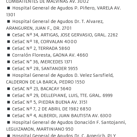
COMBATIENTES DE MALVINAS AV. 3002
Hospital General de Agudos P. Piñero, VARELA AV.
1301
Hospital General de Agudos Dr. T. Alvarez,
ARANGUREN, JUAN F., DR. 2701
CeSaC Nº 34, ARTIGAS, JOSE GERVASIO, GRAL. 2262
CeSaC Nº 18, CORVALAN 4000
CeSaC Nº 2, TERRADA 5860
Corralón Floresta, GAONA AV. 4660
CeSaC N° 36, MERCEDES 1371
CeSaC Nº 28, SANTANDER 5955
Hospital General de Agudos D. Velez Sarsfield,
CALDERON DE LA BARCA, PEDRO 1550
CeSAC Nº 23, BACACAY 5640
CeSaC Nº 29, DELLEPIANE, LUIS, TTE. GRAL. 6999
CeSaC Nº 5, PIEDRA BUENA AV. 3151
CeSaC Nº 7, 2 DE ABRIL DE 1982 6850
CeSaC Nº 4, ALBERDI, JUAN BAUTISTA AV. 6300
Hospital General de Agudos Donación F. Santojanni,
LEGUIZAMON, MARTINIANO 950
Hospital General de Agudos Dr. C. Argerich, PI Y