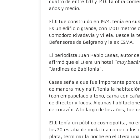
cuatro de entre 120 y 140. La obra com
años y medio.
El JJ fue construido en 1974, tenía en su
Es un edificio grande, con 1700 metros c
Comodoro Rivadavia y Vilela. Desde la te
Defensores de Belgrano y la ex ESMA.
El periodista Juan Pablo Casas, autor de
afirmó que el JJ era un hotel
“muy bacá
“Jardines de Babilonia”.
Casas señala que fue importante porque
de manera muy naif. Tenía la habitación 
(con empapelado a tono, cama con cañas 
de director y focos. Algunas habitacion
de corazón. A lo largo de los años, fue 
El JJ tenía un público cosmopolita, no e
los 70 estaba de moda ir a comer a los 
plata, terminar la noche en el JJ era un