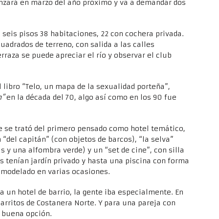
enzará en marzo del año próximo y va a demandar dos
s seis pisos 38 habitaciones, 22 con cochera privada.
uadrados de terreno, con salida a las calles
rraza se puede apreciar el río y observar el club
l libro “Telo, un mapa de la sexualidad porteña”,
n”
en la década del 70, algo así como en los 90 fue
 se trató del primero pensado como hotel temático,
“del capitán” (con objetos de barcos), “la selva”
y una alfombra verde) y un “set de cine”, con silla
es tenían jardín privado y hasta una piscina con forma
remodelado en varias ocasiones.
ra un hotel de barrio, la gente iba especialmente. En
carritos de Costanera Norte. Y para una pareja con
a buena opción.