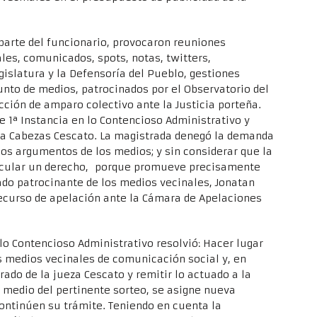
r parte del funcionario, provocaron reuniones
les, comunicados, spots, notas, twitters,
gislatura y la Defensoría del Pueblo, gestiones
junto de medios, patrocinados por el Observatorio del
cción de amparo colectivo ante la Justicia porteña.
e 1ª Instancia en lo Contencioso Administrativo y
aola Cabezas Cescato. La magistrada denegó la demanda
n los argumentos de los medios; y sin considerar que la
rticular un derecho, porque promueve precisamente
ado patrocinante de los medios vecinales, Jonatan
ecurso de apelación ante la Cámara de Apelaciones
lo Contencioso Administrativo resolvió: Hacer lugar
s medios vecinales de comunicación social y, en
ado de la jueza Cescato y remitir lo actuado a la
r medio del pertinente sorteo, se asigne nueva
ontinúen su trámite. Teniendo en cuenta la