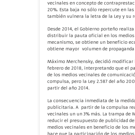
vecinales en concepto de contraprestaci
20%. Esta baja no sólo repercute en la
también vulnera la letra de la Ley y su
Desde 2014, el Gobierno porteño reali
distribuir la pauta oficial en los medio
mecanismo, se obtiene un beneficio eco
obtiene mayor volumen de propaganda o
Máximo Merchensky, decidió modificar la
febrero de 2018, interpretando que el p
de los medios vecinales de comunicació
compulsa, pero la Ley 2.587 del año 20
partir del año 2014.
La consecuencia inmediata de la medida
publicitaria. A partir de la compulsa re
vecinales un un 3% más. La trampa de M
reducir el presupuesto de publicidad del
medios vecinales en beneficio de los m
hace que la participación de los medios