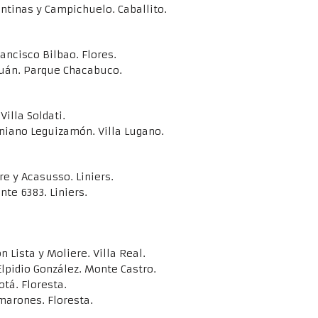
ntinas y Campichuelo. Caballito.
ancisco Bilbao. Flores.
uán. Parque Chacabuco.
illa Soldati.
iniano Leguizamón. Villa Lugano.
e y Acasusso. Liniers.
onte 6383. Liniers.
 Lista y Moliere. Villa Real.
lpidio González. Monte Castro.
otá. Floresta.
amarones. Floresta.