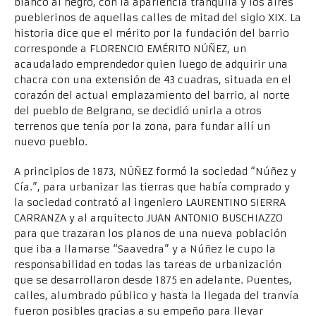
blanco al negro, con la apariencia tranquila y los aires
pueblerinos de aquellas calles de mitad del siglo XIX. La
historia dice que el mérito por la fundación del barrio
corresponde a FLORENCIO EMÉRITO NÚÑEZ, un
acaudalado emprendedor quien luego de adquirir una
chacra con una extensión de 43 cuadras, situada en el
corazón del actual em­plazamiento del barrio, al norte
del pueblo de Belgrano, se decidió unirla a otros
terrenos que tenía por la zona, para fundar allí un
nuevo pueblo.
A principios de 1873, NÚÑEZ formó la sociedad “Núñez y
Cía.”, para urbanizar las tierras que había comprado y
la sociedad contrató al ingeniero LAURENTINO SIERRA
CARRANZA y al arquitecto JUAN ANTONIO BUSCHIAZZO
para que trazaran los planos de una nueva población
que iba a llamarse “Saavedra” y a Núñez le cupo la
responsabilidad en todas las tareas de urbanización
que se desarrollaron desde 1875 en adelante. Puentes,
calles, alumbrado público y hasta la llegada del tranvía
fueron posibles gracias a su empeño para llevar