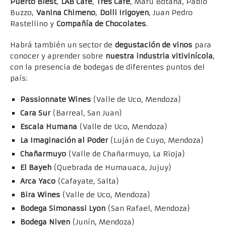
Puerto Blest
,
LAB Café
,
Tres Café
, Maru Botana, Pablo
Buzzo,
Vanina Chimeno
,
Dolli Irigoyen
, Juan Pedro
Rastellino y
Compañía de Chocolates
.
Habrá también un sector de
degustación de vinos
para
conocer y aprender sobre
nuestra industria vitivinícola
,
con la presencia de bodegas de diferentes puntos del
país:
Passionnate Wines
(Valle de Uco, Mendoza)
Cara Sur
(Barreal, San Juan)
Escala Humana
(Valle de Uco, Mendoza)
La Imaginación al Poder
(Luján de Cuyo, Mendoza)
Chañarmuyo
(Valle de Chañarmuyo, La Rioja)
El Bayeh
(Quebrada de Humauaca, Jujuy)
Arca Yaco
(Cafayate, Salta)
Bira Wines
(Valle de Uco, Mendoza)
Bodega Simonassi Lyon
(San Rafael, Mendoza)
Bodega Niven
(Junín, Mendoza)