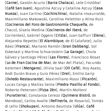
(
Carne
), Gastón Acurio (
Barra Chalaca
), Lele Cristóbal
(
Café San Juan
), Agustina Azcuy y Catalina Azcuy (
Casa
Nueza
), Juan Carlino (
Cochinchina
), Natalia Insaurralde,
Maximiliano Makowski, Carolina Pelettier y Alina Ruiz
(
Cocineros del Foro de Gastronomía Chaqueña
, de
Chaco), Gisela Medina (
Cocineros del Iberá
, de
Corrientes), Gabriel Oggero (
Crizia
), Juan Gaffuri (
Elena
),
Alejandra Repetto (
El Alambique
, de El Calafate), Julio
Báez (
Franca
), Mariano Ramón (
Gran Dabbang
), Sol
Eskenazi y Martina Schvarzstein (
La Garage
), Chula
Gálvez y Santiago Pérez (
Las Flores
), Francisco Rosat
(
Lo de Fran Cocina de Mar
, de Mar del Plata), Facundo
Kelemen (
Mengano
), Olivia Saal (
Oli Café
), Roy Asato,
Andi Durán Bravo y Guio Pérez (
Orei
), Emilio Garip
(
Oviedo Restaurante
), Maximiliano Rossi (
Picarón
),
Lucas Canga y Matías Senia (
Piedra Pasillo al Fondo
),
Roberto Petersen (
Pizza Zën
), Martín Molteni
(
Puratierra
), Constanza Cerezo (
Quimera Bistró
, de
Mendoza), Carlos Avalle (
Refinería
, de Rosario), Tomás
di Lello (
Shokupan
), Antonio Bautista (
Ulúa
),
Café