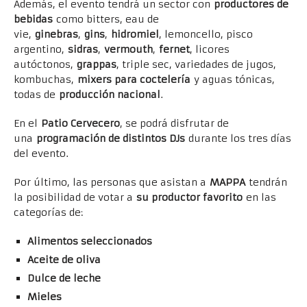
Además, el evento tendrá un sector con
productores de
bebidas
como bitters, eau de
vie,
ginebras
,
gins
,
hidromiel
, lemoncello, pisco
argentino,
sidras
,
vermouth
,
fernet
, licores
autóctonos,
grappas
, triple sec, variedades de jugos,
kombuchas,
mixers para coctelería
y aguas tónicas,
todas de
producción nacional
.
En el
Patio Cervecero
, se podrá disfrutar de
una
programación de distintos DJs
durante los tres días
del evento.
Por último, las personas que asistan a
MAPPA
tendrán
la posibilidad de votar a
su productor favorito
en las
categorías de:
Alimentos seleccionados
Aceite de oliva
Dulce de leche
Mieles