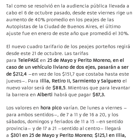
Tal como se resolvió en la audiencia pública llevada a
cabo el 6 de octubre pasado, desde este viernes rige un
aumento de 40% promedio en los peajes de las
Autopistas de la Ciudad de Buenos Aires, el último
ajuste fue en enero de este año que promedió el 30%.
El nuevo cuadro tarifario de los peajes porteños regirá
desde este 21 de octubre. Las tarifas
para
TelePASE
en
25 de Mayo y Perito Moreno, en el
caso de un vehículo liviano de dos ejes, pasarán a ser
de $212,4
–en vez de los $151,7 que costaba hasta este
jueves–. Para
Illia, Retiro II, Sarmiento y Salguero
el
nuevo valor será de
$88,5
. Mientras que para levantar
la barrera en
Alberti
habrá que pagar
$67,3.
Los valores en
hora pico
varían. De lunes a viernes –
para ambos sentidos–, de 7 a 11 y de 16 a 20, y los
sábados, domingos y feriados de 11 a 15 –en sentido
provincia– y de 17 a 21 –sentido al centro– llegará
a
$301 en 25 de Mayo y Perito Moreno
;
$125,1 en Illia,