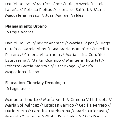
Daniel Del Sol // Matfas López // Diego Weck // Lucio
Lapeña // Rebeca Fleitas // Leonardo Saifert // María
Magdalena Tiesso // Juan Manuel Valdés.
Planeamiento Urbano
15 Legisladores
Daniel Del Sol // Javier Andrade // Matías López // Diego
García de García Vilas // Ana María Bou Pérez // Cecilia
Ferrero // Gimena Villafruela // María Luisa González
Estevarena // Martín Ocampo // Manuela Thourtet //
Roberto García Moritán // Oscar Zago // María
Magdalena Tiesso.
Educación, Ciencia y Tecnología
15 Legisladores
Manuela Thourte // María Bielli // Gimena Vil lafruela //
María Sol Méndez // Esteban Garrido // Cecilia Ferrero //
Darío Nieto // Carolina Estebarena // Marina Kienast //
Marcelo Guouman // Ofelia Fernández // Maia Daer //