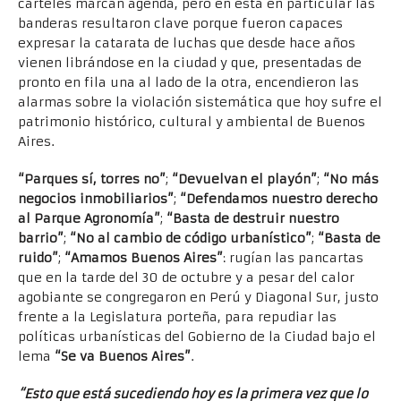
carteles marcan agenda, pero en esta en particular las
banderas resultaron clave porque fueron capaces
expresar la catarata de luchas que desde hace años
vienen librándose en la ciudad y que, presentadas de
pronto en fila una al lado de la otra, encendieron las
alarmas sobre la violación sistemática que hoy sufre el
patrimonio histórico, cultural y ambiental de Buenos
Aires.
“Parques sí, torres no”
;
“Devuelvan el playón”
;
“No más
negocios inmobiliarios”
;
“Defendamos nuestro derecho
al Parque Agronomía”
;
“Basta de destruir nuestro
barrio”
;
“No al cambio de código urbanístico”
;
“Basta de
ruido”
;
“Amamos Buenos Aires”
: rugían las pancartas
que en la tarde del 30 de octubre y a pesar del calor
agobiante se congregaron en Perú y Diagonal Sur, justo
frente a la Legislatura porteña, para repudiar las
políticas urbanísticas del Gobierno de la Ciudad bajo el
lema
“Se va Buenos Aires”
.
“Esto que está sucediendo hoy es la primera vez que lo