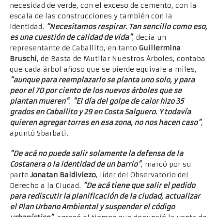
necesidad de verde, con el exceso de cemento, con la
escala de las construcciones y también con la
identidad.
“Necesitamos respirar. Tan sencillo como eso,
es una cuestión de calidad de vida”
, decía un
representante de Caballito, en tanto
Guillermina
Bruschi
, de Basta de Mutilar Nuestros Árboles, contaba
que cada árbol añoso que se pierde equivale a miles,
“aunque para reemplazarlo se planta uno solo, y para
peor el 70 por ciento de los nuevos árboles que se
plantan mueren”
.
“El día del golpe de calor hizo 35
grados en Caballito y 29 en Costa Salguero. Y todavía
quieren agregar torres en esa zona, no nos hacen caso”
,
apuntó Sbarbati.
“De acá no puede salir solamente la defensa de la
Costanera o la identidad de un barrio”
, marcó por su
parte
Jonatan Baldiviezo
, líder del Observatorio del
Derecho a la Ciudad.
“De acá tiene que salir el pedido
para rediscutir la planificación de la ciudad, actualizar
el Plan Urbano Ambiental y suspender el código