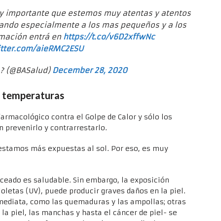
y importante que estemos muy atentas y atentos
idando especialmente a los mas pequeños y a los
mación entrá en
https://t.co/v6D2xffwNc
itter.com/aieRMC2ESU
? (@BASalud)
December 28, 2020
s temperaturas
armacológico contra el Golpe de Calor y sólo los
 prevenirlo y contrarrestarlo.
 estamos más expuestas al sol. Por eso, es muy
.
nceado es saludable. Sin embargo, la exposición
ioletas (UV), puede producir graves daños en la piel.
mediata, como las quemaduras y las ampollas; otras
a piel, las manchas y hasta el cáncer de piel- se