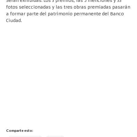
Serán exhibidas: Los 3 premios, las 5 menciones y 33
fotos seleccionadas y las tres obras premiadas pasarán
a formar parte del patrimonio permanente del Banco
Ciudad.
«La espera de las pibas» (2018) Lina Etchesuri – 1er Premio
Comparte esto: