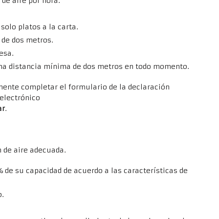
de aire por hora.
solo platos a la carta.
 de dos metros.
esa.
na distancia mínima de dos metros en todo momento.
mente completar el formulario de la declaración
 electrónico
ar
.
n de aire adecuada.
de su capacidad de acuerdo a las características de
o.