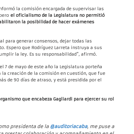
nformó la comisión encargada de supervisar las
 pero
el oficialismo de la Legislatura no permitió
abilitaron la posibilidad de hacer exámenes
al para generar consensos, dejar todas las
to. Espero que Rodríguez Larreta instruya a sus
umplir la ley. Es su responsabilidad”, afirmó.
“el 7 de mayo de este año la Legislatura porteña
la creación de la comisión en cuestión, que fue
s de 90 días de atraso, y está presidida por el
organismo que encabeza Gagliardi para ejercer su rol
como presidenta de la
@auditoriacaba
, me puse a
a prestar colaboración y acompañamiento en el