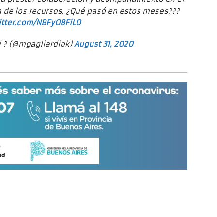
n de los recursos. ¿Qué pasó en estos meses???
itter.com/NBFyO8FiL0
i ? (@mgagliardiok)
August 31, 2020