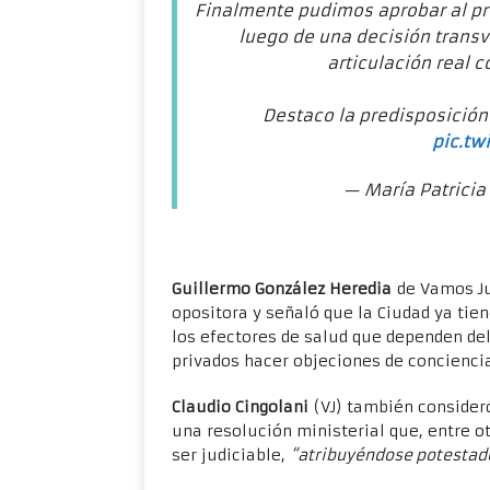
Finalmente pudimos aprobar al p
luego de una decisión transve
articulación real c
Destaco la predisposición
pic.tw
— María Patricia
Guillermo González Heredia
de Vamos Ju
opositora y señaló que la Ciudad ya tie
los efectores de salud que dependen de
privados hacer objeciones de concienci
Claudio Cingolani
(VJ) también consideró
una resolución ministerial que, entre o
ser judiciable,
“atribuyéndose potestade