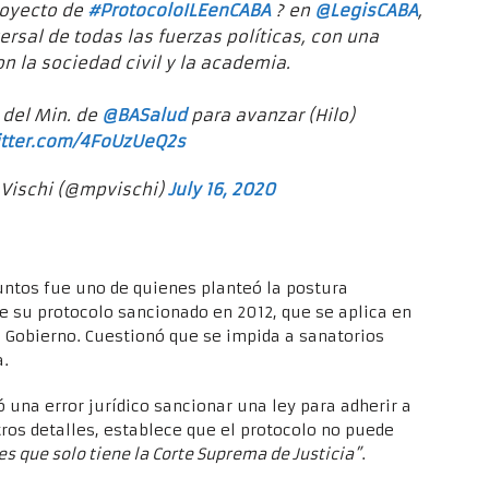
royecto de
#ProtocoloILEenCABA
? en
@LegisCABA
,
rsal de todas las fuerzas políticas, con una
on la sociedad civil y la academia.
 del Min. de
@BASalud
para avanzar (Hilo)
itter.com/4FoUzUeQ2s
 Vischi (@mpvischi)
July 16, 2020
ntos fue uno de quienes planteó la postura
ne su protocolo sancionado en 2012, que se aplica en
l Gobierno. Cuestionó que se impida a sanatorios
a.
 una error jurídico sancionar una ley para adherir a
tros detalles, establece que el protocolo no puede
s que solo tiene la Corte Suprema de Justicia”
.