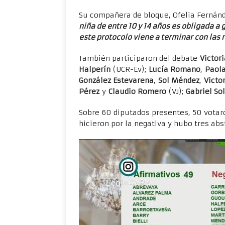
Su compañera de bloque, Ofelia Fernán
niña de entre 10 y 14 años es obligada a g
este protocolo viene a terminar con las 
También participaron del debate
Victor
Halperín
(UCR-Ev);
Lucía Romano
,
Paola
González Estevarena
,
Sol Méndez
,
Victo
Pérez
y
Claudio Romero
(VJ);
Gabriel So
Sobre 60 diputados presentes, 50 votaron
hicieron por la negativa y hubo tres ab