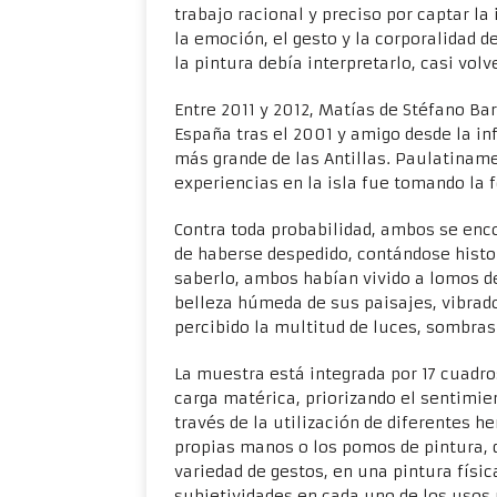
trabajo racional y preciso por captar la
la emoción, el gesto y la corporalidad de
la pintura debía interpretarlo, casi volve
Entre 2011 y 2012, Matías de Stéfano Ba
España tras el 2001 y amigo desde la in
más grande de las Antillas. Paulatinamen
experiencias en la isla fue tomando la 
Contra toda probabilidad, ambos se enc
de haberse despedido, contándose histo
saberlo, ambos habían vivido a lomos de
belleza húmeda de sus paisajes, vibrado
percibido la multitud de luces, sombras 
La muestra está integrada por 17 cuadro
carga matérica, priorizando el sentimien
través de la utilización de diferentes h
propias manos o los pomos de pintura,
variedad de gestos, en una pintura físi
subjetividades en cada uno de los usos p