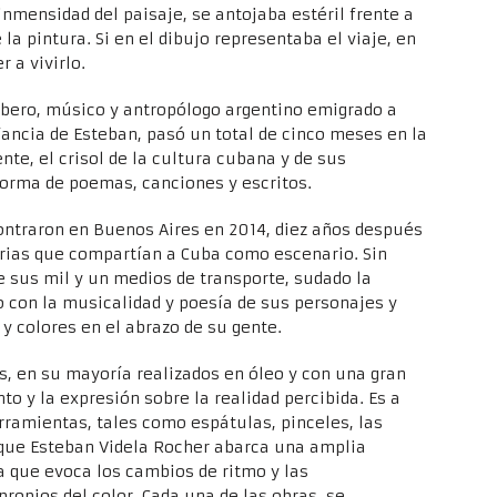
 inmensidad del paisaje, se antojaba estéril frente a
 la pintura. Si en el dibujo representaba el viaje, en
r a vivirlo.
rbero, músico y antropólogo argentino emigrado a
fancia de Esteban, pasó un total de cinco meses en la
te, el crisol de la cultura cubana y de sus
forma de poemas, canciones y escritos.
ontraron en Buenos Aires en 2014, diez años después
rias que compartían a Cuba como escenario. Sin
 sus mil y un medios de transporte, sudado la
 con la musicalidad y poesía de sus personajes y
y colores en el abrazo de su gente.
s, en su mayoría realizados en óleo y con una gran
to y la expresión sobre la realidad percibida. Es a
erramientas, tales como espátulas, pinceles, las
 que Esteban Videla Rocher abarca una amplia
ca que evoca los cambios de ritmo y las
ropios del color. Cada una de las obras, se