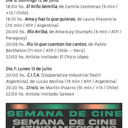
Día 6: Domingo 12 de julio
18:00 hs.
El Niño Semilla
, de Camila Contreras (9 min /
+13 / Chile)
18:10 hs.
Ama y haz lo que quieras
, de Laura Plasencia
(70 min / ATP / Argentina)
20:00 hs.
Río Arriba
, de Amancay Stumpfs (6 min / ATP /
Paraguay)
20:06 hs.
Riu lo que cuentan los cantos
, de Pablo
Berthelon (71 min / ATP / Chile – Perú)
22:00 hs. Artista invitado: El Chico López
Día 7: Lunes 13 de julio
20:00 hs.
C.I.T.A.
(Cooperativa Industrial Textil
Argentina)
, de Lucas Molina (19 min / ATP / Argentina)
20:20 hs.
Crisis
, de Martin Pizarro (91 min / +13 / Chile)
22:00 hs. Artista Invitado: Galean