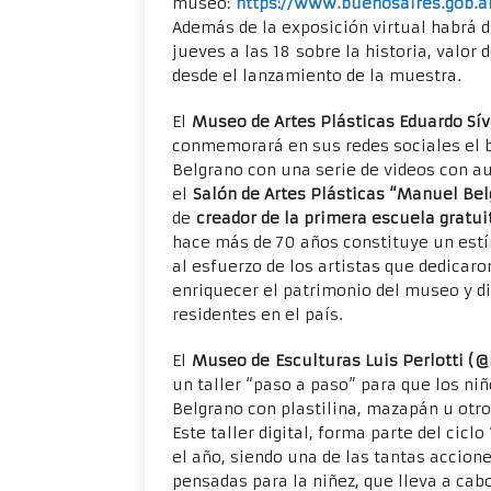
museo:
https://www.buenosaires.gob.
Además de la exposición virtual habrá d
jueves a las 18 sobre la historia, valor 
desde el lanzamiento de la muestra.
El
Museo de Artes Plásticas Eduardo Sí
conmemorará en sus redes sociales el b
Belgrano con una serie de videos con au
el
Salón de Artes Plásticas “Manuel Be
de
creador de la primera escuela gratui
hace más de 70 años constituye un estí
al esfuerzo de los artistas que dedicar
enriquecer el patrimonio del museo y dif
residentes en el país.
El
Museo de Esculturas Luis Perlotti (
un taller “paso a paso” para que los n
Belgrano con plastilina, mazapán u otr
Este taller digital, forma parte del ci
el año, siendo una de las tantas accion
pensadas para la niñez, que lleva a cab