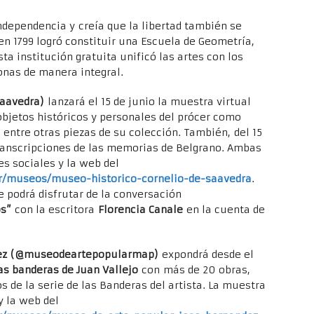
Independencia y creía que la libertad también se
 en 1799 logró constituir una Escuela de Geometría,
ta institución gratuita unificó las artes con los
sonas de manera integral.
saavedra)
lanzará el 15 de junio la muestra virtual
bjetos históricos y personales del prócer como
, entre otras piezas de su colección. También, del 15
transcripciones de las memorias de Belgrano. Ambas
es sociales y la web del
r/museos/museo-historico-cornelio-de-saavedra
.
se podrá disfrutar de la conversación
os”
con la escritora
Florencia Canale
en la cuenta de
ez
(@museodeartepopularmap)
expondrá desde el
as banderas de Juan Vallejo
con más de 20 obras,
s de la serie de las Banderas del artista. La muestra
y la web del