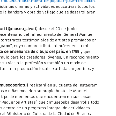
ar/museos/museo-de-arte-popular-jose-hernandez
.
istintas charlas y actividades educativas todos los
de la bandera y obra de Vallejo que se desarrollarán
vori (@museo_sivori)
desde el 20 de junio
icentenario del fallecimiento del General Manuel
torretratos testimoniales de artistas premiados en
lgrano”
, cuyo nombre tributa al prócer en su rol
ta de enseñanza de dibujo del país, en 1799
y que
mulo para los creadores jóvenes, un reconocimiento
on su vida a la profesión y también un modo de
undir la producción local de artistas argentinos y
@museoperlotti)
realizará en su cuenta de Instagram
iños y niñas modelen su propio busto de Manuel
o tipo de elementos que encuentren en sus casas.
clo “Pequeños Artistas” que @museosba desarrolla todo
es dentro de un programa integral de actividades
o el Ministerio de Cultura de la Ciudad de Buenos