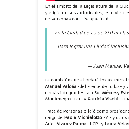
En el ámbito de la Legislatura de la C
y eligieron sus autoridades, este viern
de Personas con Discapacidad.
En la Ciudad cerca de 250 mil l
Para lograr una Ciudad inclusiv
— Juan Manuel Va
La comisión que abordará los asuntos i
Manuel Valdés
-del Frente de Todos- y 
demás integrantes son
Sol Méndez, Est
Montenegro
-FdT- y
Patricia Vischi
-UCR
Trata de Personas eligió como presiden
cargo de
Paola Michielotto
-VJ- y otro
Ariel
Álvarez Palma
-UCR- y
Laura Vela