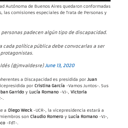
iudad Autónoma de Buenos Aires quedaron conformadas
es, las comisiones especiales de Trata de Personas y
as personas padecen algún tipo de discapacidad.
a cada política pública debe convocarlas a ser
protagonistas.
ldés (@jmvaldesre)
June 13, 2020
nherentes a Discapacidad es presidida por
Juan
vicepresidida por
Cristina García
-Vamos Juntos-. Sus
eban Garrido
y
Lucía Romano
-VJ-,
Victoria
-.
te a
Diego Weck
-UCR-, la vicepresidencia estará a
s miembros son
Claudio Romero
y
Lucía Romano
-VJ-,
sco
-FdT-.